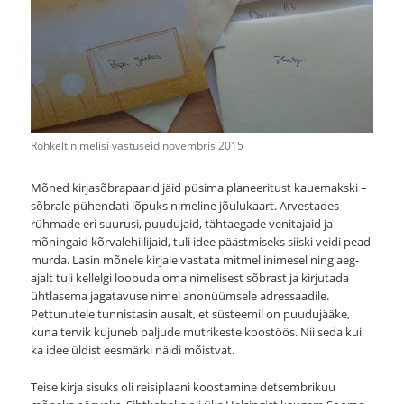
Rohkelt nimelisi vastuseid novembris 2015
Mõned kirjasõbrapaarid jäid püsima planeeritust kauemakski –
sõbrale pühendati lõpuks nimeline jõulukaart. Arvestades
rühmade eri suurusi, puudujaid, tähtaegade venitajaid ja
mõningaid kõrvalehiilijaid, tuli idee päästmiseks siiski veidi pead
murda. Lasin mõnele kirjale vastata mitmel inimesel ning aeg-
ajalt tuli kellelgi loobuda oma nimelisest sõbrast ja kirjutada
ühtlasema jagatavuse nimel anonüümsele adressaadile.
Pettunutele tunnistasin ausalt, et süsteemil on puudujääke,
kuna tervik kujuneb paljude mutrikeste koostöös. Nii seda kui
ka idee üldist eesmärki näidi mõistvat.
Teise kirja sisuks oli reisiplaani koostamine detsembrikuu