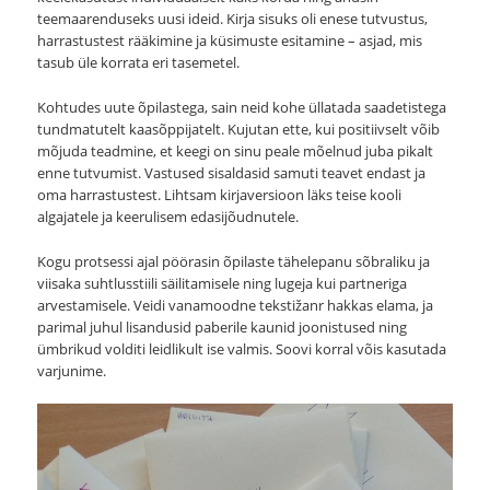
teemaarenduseks uusi ideid. Kirja sisuks oli enese tutvustus,
harrastustest rääkimine ja küsimuste esitamine – asjad, mis
tasub üle korrata eri tasemetel.
Kohtudes uute õpilastega, sain neid kohe üllatada saadetistega
tundmatutelt kaasõppijatelt. Kujutan ette, kui positiivselt võib
mõjuda teadmine, et keegi on sinu peale mõelnud juba pikalt
enne tutvumist. Vastused sisaldasid samuti teavet endast ja
oma harrastustest. Lihtsam kirjaversioon läks teise kooli
algajatele ja keerulisem edasijõudnutele.
Kogu protsessi ajal pöörasin õpilaste tähelepanu sõbraliku ja
viisaka suhtlusstiili säilitamisele ning lugeja kui partneriga
arvestamisele. Veidi vanamoodne tekstižanr hakkas elama, ja
parimal juhul lisandusid paberile kaunid joonistused ning
ümbrikud volditi leidlikult ise valmis. Soovi korral võis kasutada
varjunime.