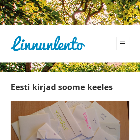
MENU
AND
WIDGETS
Eesti kirjad soome keeles