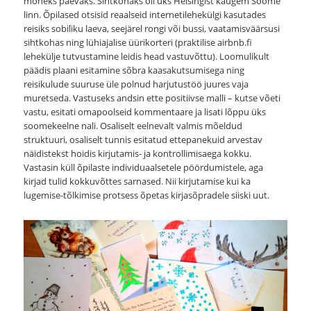
mõneks päevaks. Sihtkohaks oli üks Helsingist kaugem Soome
linn. Õpilased otsisid reaalseid internetilehekülgi kasutades
reisiks sobiliku laeva, seejärel rongi või bussi, vaatamisväärsusi
sihtkohas ning lühiajalise üürikorteri (praktilise airbnb.fi
lehekülje tutvustamine leidis head vastuvõttu). Loomulikult
päädis plaani esitamine sõbra kaasakutsumisega ning
reisikulude suuruse üle polnud harjutustöö juures vaja
muretseda. Vastuseks andsin ette positiivse malli – kutse võeti
vastu, esitati omapoolseid kommentaare ja lisati lõppu üks
soomekeelne nali. Osaliselt eelnevalt valmis mõeldud
struktuuri, osaliselt tunnis esitatud ettepanekuid arvestav
näidistekst hoidis kirjutamis- ja kontrollimisaega kokku.
Vastasin küll õpilaste individuaalsetele pöördumistele, aga
kirjad tulid kokkuvõttes sarnased. Nii kirjutamise kui ka
lugemise-tõlkimise protsess õpetas kirjasõpradele siiski uut.