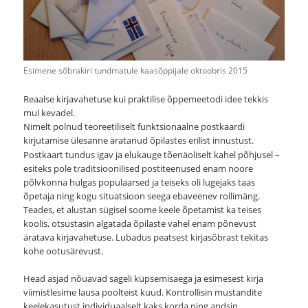
Esimene sõbrakiri tundmatule kaasõppijale oktoobris 2015
Reaalse kirjavahetuse kui praktilise õppemeetodi idee tekkis
mul kevadel.
Nimelt polnud teoreetiliselt funktsionaalne postkaardi
kirjutamise ülesanne äratanud õpilastes erilist innustust.
Postkaart tundus igav ja elukauge tõenäoliselt kahel põhjusel –
esiteks pole traditsioonilised postiteenused enam noore
põlvkonna hulgas populaarsed ja teiseks oli lugejaks taas
õpetaja ning kogu situatsioon seega ebaveenev rollimäng.
Teades, et alustan sügisel soome keele õpetamist ka teises
koolis, otsustasin algatada õpilaste vahel enam põnevust
äratava kirjavahetuse. Lubadus peatsest kirjasõbrast tekitas
kohe ootusärevust.
Head asjad nõuavad sageli küpsemisaega ja esimesest kirja
viimistlesime lausa poolteist kuud. Kontrollisin mustandite
keelekasutust individuaalselt kaks korda ning andsin