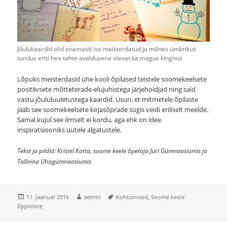
Jõulukaardid olid enamasti ise meisterdatud ja mõnes ümbrikus
tundus eriti hea tahte avaldusena olevat ka magus kingitus
Lõpuks meisterdasid ühe kooli õpilased teistele soomekeelsete
positiivsete mõtteterade-elujuhistega järjehoidjad ning said
vastu jõululuuletustega kaardid. Usun, et mitmetele õpilaste
jääb see soomekeelsete kirjasõprade sügis veidi eriliselt meelde.
Samal kujul see ilmselt ei kordu, aga ehk on idee
inspiratsiooniks uutele algatustele.
Tekst ja pildid: Kristel Kotta, soome keele õpetaja Jüri Gümnaasiumis ja
Tallinna Ühisgümnaasiumis
Posted
Author
Tags
11. jaanuar 2016
admin
Kohtumised
,
Soome keele
on
õppimine
Post